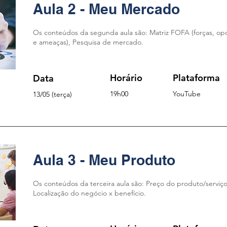
Aula 2 - Meu Mercado
Os conteúdos da segunda aula são: Matriz FOFA (forças, op
e ameaças), Pesquisa de mercado.
Horário
Plataforma
Data
19
h00
YouTu
be
13
/05
(terça)
Aula 3 - Meu Produto
Os conteúdos da terceira aula são: Preço do produto/serviço
Localização do negócio x benefício.