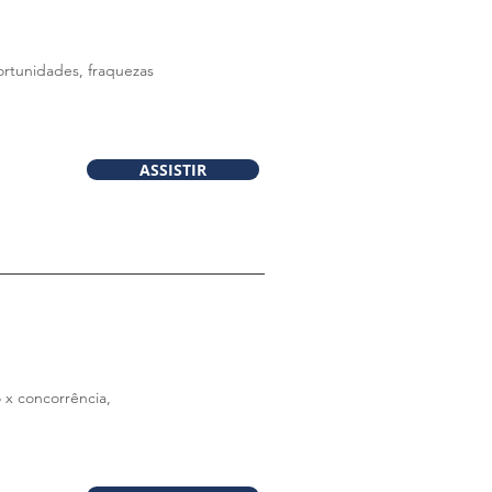
ortunidades, fraquezas
ASSISTIR
 x concorrência,