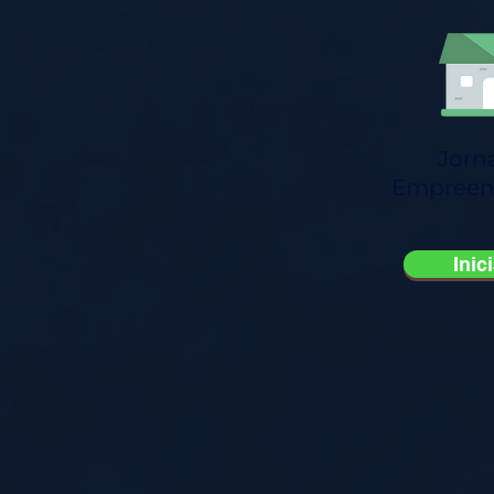
Jorn
Empreen
Inic