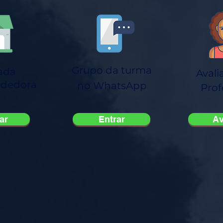
Grupo da turma
ada
Avali
dedora
no WhatsApp
Prof
iar
Entrar
Av