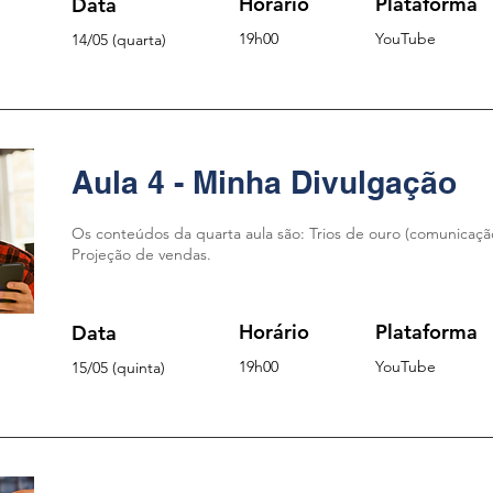
Horário
Plataforma
Data
19
h00
YouTu
be
14
/05
(quarta)
Aula 4 - Minha Divulgação
Os conteúdos da quarta aula são: Trios de ouro (comunicação 
Projeção de vendas.
Horário
Plataforma
Data
19
h00
YouTu
be
15
/05
(quinta)