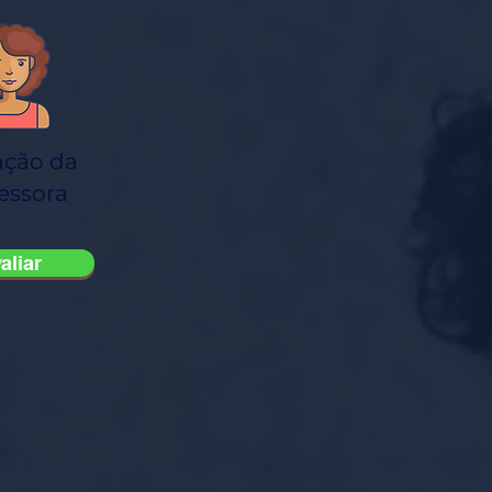
ação da
essora
aliar