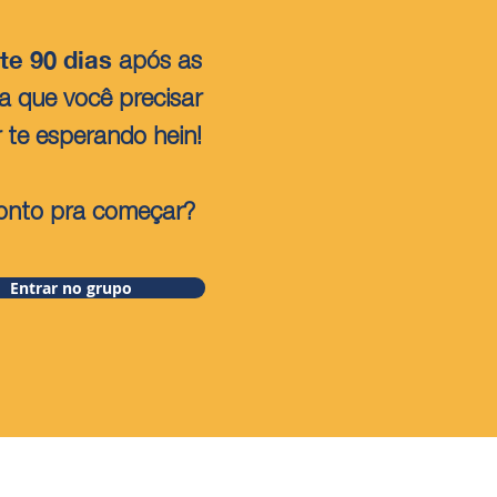
te 90 dias
após as
sa que você precisar
r te esperando hein!
onto pra começar?
Entrar no grupo