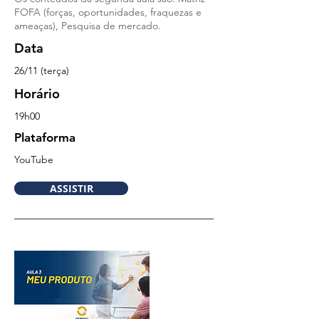
FOFA (forças, oportunidades, fraquezas e
ameaças), Pesquisa de mercado.
Data
26/11
(terça)
Horário
19
h00
Plataforma
YouTu
be
ASSISTIR