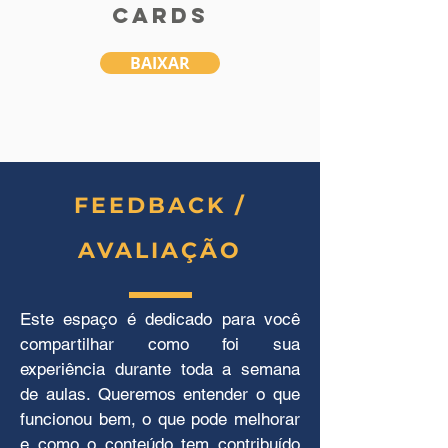
cards
Aula 3 - Meu Produto
Os conteúdos da terceira aula são: Preço do
BAIXAR
produto/serviço x concorrência, Localização
do negócio x benefício.
Data
26/11
(quarta)
Horário
FEEDBACK /
19
h00
AVALIAÇÃO
Plataforma
Google Meet
Este espaço é dedicado para você
ASSISTIR
compartilhar como foi sua
experiência durante toda a semana
de aulas. Queremos entender o que
funcionou bem, o que pode melhorar
e como o conteúdo tem contribuído