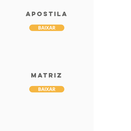
FOFA (forças, oportunidades, fraquezas e
ameaças), Pesquisa de mercado.
Apostila
Data
25/11
(terça)
BAIXAR
Horário
19
h00
Plataforma
Google Meet
MAtriz
ASSISTIR
BAIXAR