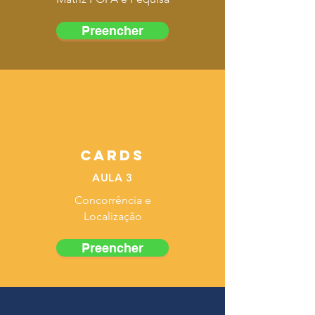
Preencher
AULAS
As aulas do Gerdau Transforma
acontecem ao vivo
, sempre de
segunda a sexta-feira, das 19h às
22h.
É muito importante participar
CARDS
em tempo real
— é nas aulas ao vivo
AULA 3
que você consegue tirar dúvidas,
interagir com o facilitador,
Concorrência e
acompanhar as atividades práticas e
Localização
aproveitar a experiência completa da
Preencher
metodologia.
Não pode estar presente algum dia?
Fique tranquilo.
As gravações ficam
disponíveis
por 15 dias após a turma
,