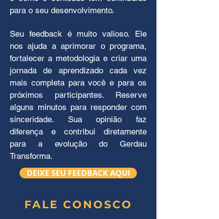
para o seu desenvolvimento.
Seu feedback é muito valioso. Ele
Aula 4 - Minha Divulgação
nos ajuda a aprimorar o programa,
fortalecer a metodologia e criar uma
Os conteúdos da quarta aula são: Trios de
jornada de aprendizado cada vez
ouro (comunicação online e offline),
Projeção de vendas.
mais completa para você e para os
próximos participantes. Reserve
Data
alguns minutos para responder com
27/11
(quinta)
sinceridade. Sua opinião faz
Horário
diferença e contribui diretamente
19
h00
para a evolução do Gerdau
Transforma.
Plataforma
DEIXE SEU FEEDBACK AQUI
Google Meet
ASSISTIR
FALE CONOSCO