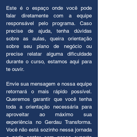
Este é o espaço onde você pode
falar diretamente com a equipe
responsável pelo programa. Caso
precise de ajuda, tenha dúvidas
sobre as aulas, queira orientação
sobre seu plano de negócio ou
Aula 5 - Minha Análise
precise relatar alguma dificuldade
Financeira
durante o curso, estamos aqui para
Os conteúdos da quinta aula são: Meu RH,
te ouvir.
Fluxo de caixa, Análise financeira básica,
Minha análise, Meu plano de ação.
Envie sua mensagem e nossa equipe
Data
retornará o mais rápido possível.
28/11
(sexta)
Queremos garantir que você tenha
toda a orientação necessária para
Horário
aproveitar ao máximo sua
19
h00
experiência no Gerdau Transforma.
Plataforma
Você não está sozinho nessa jornada
Google Meet