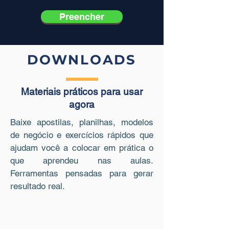
24/11 (segunda)
Preencher
Horário
19h00
DOWNLOADS
Plataforma
Google Meet
Materiais práticos para usar
ASSISTIR
agora
Baixe apostilas, planilhas, modelos
de negócio e exercícios rápidos que
ajudam você a colocar em prática o
que aprendeu nas aulas.
Ferramentas pensadas para gerar
resultado real.
Aula 2 - Meu Mercado
Os conteúdos da segunda aula são: Matriz